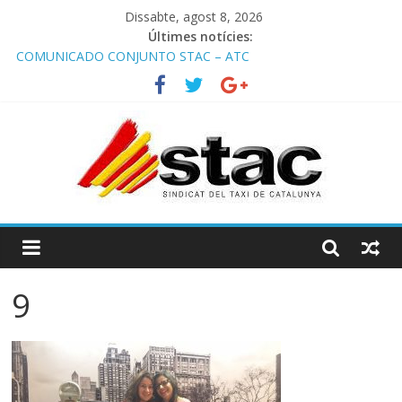
Dissabte, agost 8, 2026
Últimes notícies:
COMUNICADO CONJUNTO STAC – ATC
Comunicado STAC/ ATC de la reunión con los Mossos d
‘Esquadra del aeropuerto de Barcelona.
Programa de Radio TAXI LIBRE 29.07.2026 en COOLTURA FM.
Edición 386
STAC/ATC SOLICITAN TAULA TÈCNICA PARA MEJORAR LA
OPERATIVA DE ENTRADA EN EL PUERTO DE BARCELONA.
Programa de Radio TAXI LIBRE 22.07.2026 en COOLTURA FM.
Edición 385
9