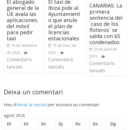
El abogado
El taxi de
CANARIAS: La
general de la
Ibiza pide al
primera
UE avala las
Ayuntamient
sentencia del
aplicaciones
o que anule
´caso de los
del móvil
el plan de
floteros´ se
para pedir
licencias
salda con 65
taxi
estacionales
condenados
16 de setembre
15 de març de
20 de juliol de
de 2020
2021
2015
Comentaris
Comentaris
Comentaris
tancats
tancats
tancats
Deixa un comentari
Heu d'
iniciar la sessió
per escriure un comentari.
agost 2026
Dl
Dt
Dc
Dj
Dv
Ds
Dg