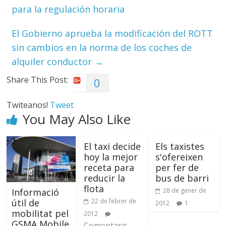
para la regulación horaria
El Gobierno aprueba la modificación del ROTT
sin cambios en la norma de los coches de
alquiler conductor
→
Share This Post:
0
Twiteanos!
Tweet
You May Also Like
El taxi decide
Els taxistes
hoy la mejor
s'ofereixen
receta para
per fer de
reducir la
bus de barri
flota
28 de gener de
Informació
22 de febrer de
útil de
2012
1
mobilitat pel
2012
GSMA Mobile
Comentaris