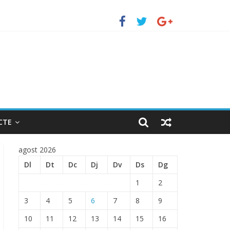
erto de Barcelona.
ENTRADA EN EL PUERTO DE BARCELONA.
CTE
agost 2026
Dl
Dt
Dc
Dj
Dv
Ds
Dg
1
2
3
4
5
6
7
8
9
10
11
12
13
14
15
16