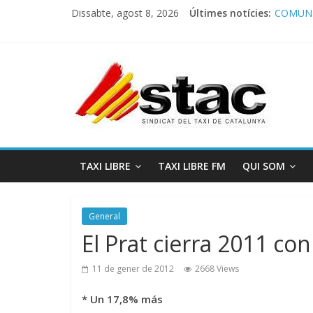
Dissabte, agost 8, 2026
Últimes notícies:
COMUNI
Comunic
Program
STAC/A
Program
TAXI LIBRE
TAXI LIBRE FM
QUI SOM
General
El Prat cierra 2011 co
11 de gener de 2012
2668 Views
* Un 17,8% más