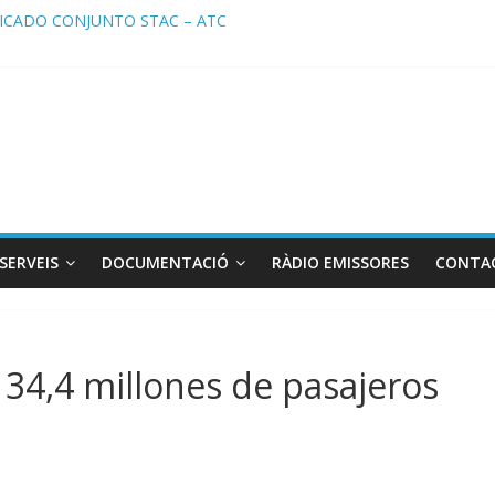
CADO CONJUNTO STAC – ATC
ado STAC/ ATC de la reunión con los Mossos d ‘Esquadra del aeropu
a de Radio TAXI LIBRE 29.07.2026 en COOLTURA FM. Edición 386
TC SOLICITAN TAULA TÈCNICA PARA MEJORAR LA OPERATIVA DE 
a de Radio TAXI LIBRE 22.07.2026 en COOLTURA FM. Edición 385
SERVEIS
DOCUMENTACIÓ
RÀDIO EMISSORES
CONTA
n 34,4 millones de pasajeros